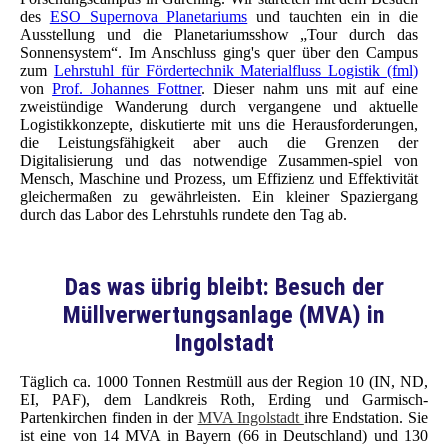
des
ESO Supernova Planetariums
und tauchten ein in die
Ausstellung und die Planetariumsshow „Tour durch das
Sonnensystem“. Im Anschluss ging's quer über den Campus
zum
Lehrstuhl für Fördertechnik Materialfluss Logistik (fml)
von
Prof. Johannes Fottner
. Dieser nahm uns mit auf eine
zweistündige Wanderung durch vergangene und aktuelle
Logistikkonzepte, diskutierte mit uns die Herausforderungen,
die Leistungsfähigkeit aber auch die Grenzen der
Digitalisierung und das notwendige Zusammen-spiel von
Mensch, Maschine und Prozess, um Effizienz und Effektivität
gleichermaßen zu gewährleisten. Ein kleiner Spaziergang
durch das Labor des Lehrstuhls rundete den Tag ab.
Das was übrig bleibt: Besuch der
Müllverwertungsanlage (MVA) in
Ingolstadt
Täglich ca. 1000 Tonnen Restmüll aus der Region 10 (IN, ND,
EI, PAF), dem Landkreis Roth, Erding und Garmisch-
Partenkirchen finden in der
MVA Ingolstadt
ihre Endstation. Sie
ist eine von 14 MVA in Bayern (66 in Deutschland) und 130