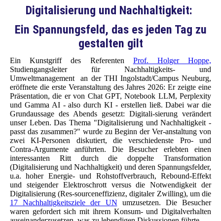
Digitalisierung und Nachhaltigkeit:
Ein Spannungsfeld, das es jeden Tag zu
gestalten gilt
Ein Kunstgriff des Referenten
Prof. Holger Hoppe,
Studiengangsleiter für Nachhaltigkeits- und
Umweltmanagement an der THI Ingolstadt/Campus Neuburg,
eröffnete die erste Veranstaltung des Jahres 2026: Er zeigte eine
Präsentation, die er von Chat GPT, Notebook LLM, Perplexity
und Gamma AI - also durch KI - erstellen ließ. Dabei war die
Grundaussage des Abends gesetzt: Digitali-sierung verändert
unser Leben. Das Thema "Digitalisierung und Nachhaltigkeit -
passt das zusammen?" wurde zu Beginn der Ver-anstaltung von
zwei KI-Personen diskutiert, die verschiedenste Pro- und
Contra-Argumente anführten. Die Besucher erlebten einen
interessanten Ritt durch die doppelte Transformation
(Digitalisierung und Nachhaltigkeit) und deren Spannungsfelder,
u.a. hoher Energie- und Rohstoffverbrauch, Rebound-Effekt
und steigender Elektroschrott versus die Notwendigkeit der
Digitalisierung (Res-sourceneffizienz, digitaler Zwilling), um die
17 Nachhaltigkeitsziele der UN
umzusetzen. Die Besucher
waren gefordert sich mit ihrem Konsum- und Digitalverhalten
auseinanderzusetzen, was zu lebendigen Diskussionen führte.