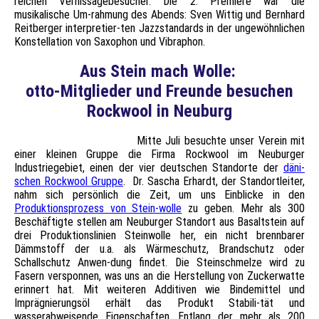
reichen Vernissagebesucher. Die 2. Premiere war die
musikalische Um-rahmung des Abends: Sven Wittig und Bernhard
Reitberger interpretier-ten Jazzstandards in der ungewöhnlichen
Konstellation von Saxophon und Vibraphon.
Aus Stein mach Wolle:
otto-Mitglieder und Freunde besuchen
Rockwool in Neuburg
Mitte Juli besuchte unser Verein mit
einer kleinen Gruppe die Firma Rockwool im Neuburger
Industriegebiet, einen der vier deutschen Standorte der
däni-
schen Rockwool Gruppe
. Dr. Sascha Erhardt, der Standortleiter,
nahm sich persönlich die Zeit, um uns Einblicke in den
Produktionsprozess von Stein-wolle
zu geben. Mehr als 300
Beschäftigte stellen am Neuburger Standort aus Basaltstein auf
drei Produktionslinien Steinwolle her, ein nicht brennbarer
Dämmstoff der u.a. als Wärmeschutz, Brandschutz oder
Schallschutz Anwen-dung findet. Die Steinschmelze wird zu
Fasern versponnen, was uns an die Herstellung von Zuckerwatte
erinnert hat. Mit weiteren Additiven wie Bindemittel und
Imprägnierungsöl erhält das Produkt Stabili-tät und
wasserabweisende Eigenschaften. Entlang der mehr als 200