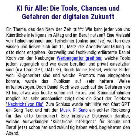
KI für Alle: Die Tools, Chancen
und
Gefahren der digitalen Zukunft
Ein Thema, das den Nerv der Zeit trifft: Wie kann jeder von uns
Künstliche Intelligenz im Alltag und im Beruf nutzen? Eine Vielzahl
von Teilnehmerinnen und Teilnehmer (online und live) wollten dies
wissen und ließen sich am 11. März die Abendveranstaltung im
otto nicht entgehen. Kurzweilig und fachkundig erläuterte Daniel
Koch von der Neuburger
Werbeagentur greif.bar
, welche Tools
jedem zugänglich und wie diese beruflich und privat einsetzbar
sind (u.a Chat GPT, DALL-E). Durch kleine Rätsel, welche Bilder
wohl KI-generiert sind und welche Prompts man eingegeben
könnte, wurde das Publikum auf sehr heitere Weise
miteinbezogen. Doch Daniel Koch wies auch auf die Gefahren von
KI hin, etwa was heute schon mit Fotos und Stimmaufnahmen
möglich ist; sehr anschaulich zeigt dies ein Spot der Telekom
"Nachricht von Ella"
. Zum Schluss wurde mit Hilfe von Chat GPT
ein Song Text und mit der
Musik KI Suno
ein echter Rocksong
für das otto komponiert. Eine intensive Diskussion darüber,
welche Auswirkungen "Künstliche Intelligenz" für Schule und
Beruf jetzt schon hat und zukünftig haben wird, begleiteten den
Abend.