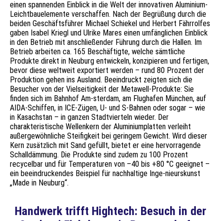
einen spannenden Einblick in die Welt der innovativen Aluminium-
Leichtbauelemente verschaffen. Nach der Begrüßung durch die
beiden Geschäftsführer Michael Schiekel und Herbert Fährrolfes
gaben Isabel Kriegl und Ulrike Mares einen umfänglichen Einblick
in den Betrieb mit anschließender Führung durch die Hallen. Im
Betrieb arbeiten ca. 165 Beschäftigte, welche sämtliche
Produkte direkt in Neuburg entwickeln, konzipieren und fertigen,
bevor diese weltweit exportiert werden – rund 80 Prozent der
Produktion gehen ins Ausland. Beeindruckt zeigten sich die
Besucher von der Vielseitigkeit der Metawell-Produkte: Sie
finden sich im Bahnhof Am-sterdam, am Flughafen München, auf
AIDA-Schiffen, in ICE-Zügen, U- und S-Bahnen oder sogar – wie
in Kasachstan – in ganzen Stadtvierteln wieder. Der
charakteristische Wellenkern der Aluminiumplatten verleiht
außergewöhnliche Steifigkeit bei geringem Gewicht. Wird dieser
Kern zusätzlich mit Sand gefüllt, bietet er eine hervorragende
Schalldämmung. Die Produkte sind zudem zu 100 Prozent
recycelbar und für Temperaturen von –40 bis +80 °C geeignet –
ein beeindruckendes Beispiel für nachhaltige Inge-nieurskunst
„Made in Neuburg“.
Handwerk trifft Hightech: Besuch in der