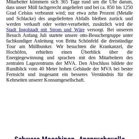
Mitarbeiter kümmern sich 365 Tage rund um die Uhr darum,
dass unser Müll fachgerecht angeliefert und bei ca. 850 bis 1250
Grad Celsius verbrannt wird; nur etwa zehn Prozent (Metalle
und Schlacke) des angelieferten Abfalls bleiben zurück und
werden verkauft oder weiter-verarbeitet, zusätzlich wird die
Stadt Ingolstadt mit Strom und Wäre
versorgt. Bei unserem
Besuch Anfang Juli startete unsere otto-Besuchergruppe unter
fachkundiger Anleitung von Britta Schönfeld die dreistündige
Tour am Müllbunker. Wir besuchten die Krankanzel, die
Hochöfen, erhielten einen Überblick über die
Energiegewinnung und sprachen mit den Mitarbeitern des
zentralen Lagezentrums der MVA. Den Abschluss bildete der
Rundblick vom 40 Meter hohen Gebäude der MVA bei bester
Fernsicht und insgesamt ein besseres Verständnis für die
Kehrseiten unserer Konsumgesellschaft.
Blick von der Krankanzel in den Müllbunker
Die zentrale Mess- und Schaltwarte
Unsere otto-Besuchergruppe