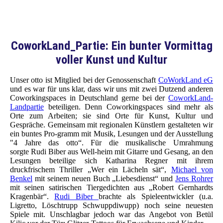
Das BayernLab ist immer einen Besuch wert
CoworkLand_Partie: Ein bunter Vormittag
voller Kunst und Kultur
Unser otto ist Mitglied bei der Genossenschaft
CoWorkLand eG
und es war für uns klar, dass wir uns mit zwei Dutzend anderen
Coworkingspaces in Deutschland gerne bei der
CoworkLand-
Landpartie
beteiligen. Denn Coworkingspaces sind mehr als
Orte zum Arbeiten; sie sind Orte für Kunst, Kultur und
Gespräche. Gemeinsam mit regionalen Künstlern gestalteten wir
ein buntes Pro-gramm mit Musik, Lesungen und der Ausstellung
"4 Jahre das otto“. Für die musikalische Umrahmung
sorgte Rudi Biber aus Well-heim mit Gitarre und Gesang, an den
Lesungen beteilige sich Katharina Regner mit ihrem
druckfrischem Thriller „Wer ein Lächeln sät“,
Michael von
Benkel
mit seinem neuen Buch „Liebesdienst“ und
Jens Rohrer
mit seinen satirischen Tiergedichten aus „Robert Gernhardts
Kragenbär“.
Rudi Biber
brachte als Spieleentwickler (u.a.
Ligretto, Löschtrupp Schwuppdiwupp) noch seine neuesten
Spiele mit. Unschlagbar jedoch war das Angebot von Betül