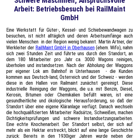
Schwere Maschinen, Anspruchsvolle
Arbeit: Betriebsbesuch bei RailMaint
GmbH
Eine Werkstatt für Güter-, Kessel- und Schiebewandwagen zu
besuchen, ist nicht alltäglich und deren Arbeitsumfänge auch
vielen Menschen in der Region wenig bekannt. Martin Artner, der
Werkleiter der
RailMaint GmbH in Oberhausen
(ehem. Wifo), nahm
sich zwei Stunden Zeit und führte uns durch den Standort, an
dem 180 Mitarbeiter pro Jahr ca. 3000 Wagons reinigen,
überholen und instandsetzen. Nach der Abholung der Waggons
per eigener Lok am Bahnhof in Unterhausen - die Kunden
kommen aus Deutsch-land, Österreich und der Schweiz - werden
diese in den Hallen von Railmaint zunächst gereinigt. Diese
industrielle Reinigung der Waggons, die u.a. mit Benzin, Diesel,
Kerosin, Bitumen oder Chemikalien befüllt waren, ist eine
gesundheitliche und ökologische Herausforderung, so daß der
Standort über eine eigene Kläranlage verfügt. Danach wechseln
die hochqualifizierten Mitarbeiter Radsätze, Schweißen, machen
Dichtigkeitsprüfungen und schwere Instandsetzungsarbeiten.
Eine echte Knochenarbeit. Der Standort selbst, der sich auf
mehr als ein Hektar erstreckt, blickt auf eine lange Geschichte
zurück: Bereits in den 1930iger Jahren wurde neben der