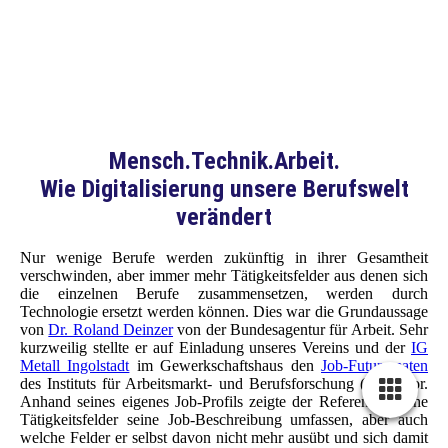
Zugführer Anton Dorner
Die Aufgaben des THW
Ortsbeauftragter Frank Pfeffer
Mensch.Technik.Arbeit.
Wie Digitalisierung unsere Berufswelt
verändert
Nur wenige Berufe werden zukünftig in ihrer Gesamtheit
verschwinden, aber immer mehr Tätigkeitsfelder aus denen sich
die einzelnen Berufe zusammensetzen, werden durch
Technologie ersetzt werden können. Dies war die Grundaussage
von
Dr. Roland Deinzer
von der Bundesagentur für Arbeit. Sehr
kurzweilig stellte er auf Einladung unseres Vereins und der
IG
Metall Ingolstadt
im Gewerkschaftshaus den
Job-Futuromaten
des Instituts für Arbeitsmarkt- und Berufsforschung (IAB) vor.
Anhand seines eigenes Job-Profils zeigte der Referent, welche
Tätigkeitsfelder seine Job-Beschreibung umfassen, aber auch
welche Felder er selbst davon nicht mehr ausübt und sich damit