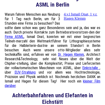
ASML in Berlin
Warum fahren Menschen aus Neuburg
4.v.l Ismail Onat, 1 v.r.
Hagen Klemm
für 1 Tag nach Berlin, um für 3
Stunden eine Firma zu besuchen? Das
sollte dann schon was ganz Besonderes sein und ja, das war es
auch. Durch private Kontakte zum Betriebsratsvorsitzen-den der
Firma ASML
, Ismail Onat, konnten wir mit einer begrenzten
Teilneh-merzahl den Weltmarktführer für Lithographiesysteme
für die Halbleiterin-dustrie an seinem Standort in Berlin
besuchen. Auch wenn unsere otto-Mitglieder alles sehr
technikaffin sind, erfuhren wir von
Dr. Hagen Klemm
, Architect
Research&Technology, sehr viel Neues über die Welt der
Chipher-stellung, über die Komplexität, Preise und Lieferzeiten
der vollautomatischen Maschinen von ASML, über
Einkristalle
,
über
EUV-Strahlung
und vor allem was Hochtechnologie,
Präzision und Physik wirklich ist. Nochmals herzlichen DANK an
Ismail und Hagen für diesen Tag! Hier noch ein
kleiner Film
darüber
.
Achterbahnfahren und Elefanten in
Eichstätt