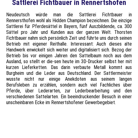
Sattlerei Fichtbauer in Rennertshofen
Neudeutsch würde man die Sattlerei Fichtbauer in
Rennersthofen wohl als Hidden Champion bezeichnen. Die einzige
Sattlerei für Pferdesättel in Bayern, fünf Auszbildende, ca. 300
Sättel pro Jahr und Kunden aus der ganzen Welt. Thorsten
Fichtbauer nahm sich persönlich Zeit und führte uns durch seinen
Betrieb mit eigener Reithalle. Interessant: Auch dieses alte
Handwerk enwickelt sich weiter und digitalisiert sich. Bezog der
Betrieb bis vor einigen Jahren den Sattelbaum noch aus dem
Ausland, so stellt er die-sen heute im 3D-Drucker selbst her mit
kurzen Lieferketten. Das darin verbaute Metall kommt aus
Burgheim und die Leder aus Deutschland. Der Sattlermeister
wusste nicht nur einige Anekdoten aus seinem langen
Berufsleben zu erzählen, sondern auch viel Fachliches über
Pferde, über Lederarten, zur Lederbearbeitung und den
verschiedenen Sattelarten. Ein beeindruckender Besuch in einer
unscheinbaren Ecke im Rennertshofener Gewerbegebiet.
Thorsten Fichtbauer am 3D-Drucker
Blick in die Sattlerei