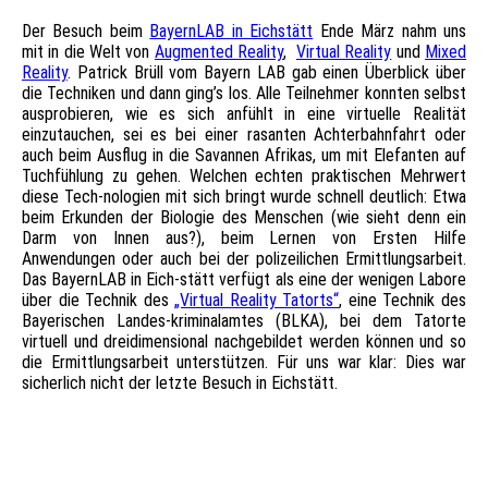
Der Besuch beim
BayernLAB in Eichstätt
Ende März nahm uns
mit in die Welt von
Augmented Reality
,
Virtual Reality
und
Mixed
Reality
. Patrick Brüll vom Bayern LAB gab einen Überblick über
die Techniken und dann ging’s los. Alle Teilnehmer konnten selbst
ausprobieren, wie es sich anfühlt in eine virtuelle Realität
einzutauchen, sei es bei einer rasanten Achterbahnfahrt oder
auch beim Ausflug in die Savannen Afrikas, um mit Elefanten auf
Tuchfühlung zu gehen. Welchen echten praktischen Mehrwert
diese Tech-nologien mit sich bringt wurde schnell deutlich: Etwa
beim Erkunden der Biologie des Menschen (wie sieht denn ein
Darm von Innen aus?), beim Lernen von Ersten Hilfe
Anwendungen oder auch bei der polizeilichen Ermittlungsarbeit.
Das BayernLAB in Eich-stätt verfügt als eine der wenigen Labore
über die Technik des
„Virtual Reality Tatorts“
, eine Technik des
Bayerischen Landes-kriminalamtes (BLKA), bei dem Tatorte
virtuell und dreidimensional nachgebildet werden können und so
die Ermittlungsarbeit unterstützen. Für uns war klar: Dies war
sicherlich nicht der letzte Besuch in Eichstätt.