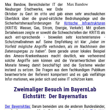
Max Bandow, Bereichsleiter IT der
Max Bandow
Neuburger Stadtwerke, war Ende
Oktober zu Gast im otto und gab einen sehr anschaulichen
Überblick über die grund-sätzliche Bedrohungslage und die
Sicherheitsherausforderungen für
Kritische Infrastrukturen
(KRITIS: Wasser, Gas, Strom, Energie, Verkehr). Mit großem
Detailwissen zeigte er sowohl die Schwachstellen der KRITIS als
auch ent-sprechende - bisweilen sehr kostenintensive -
Schutzmaßnahmen auf. Seine Empfehlung ist klar:
„lieber im
Vorfeld mögliche Angriffe verhindern, als im Nachhinein den
Datensupergau zu haben"
. Denn gerade unser lokales Beispiel
des Ameos-Krankenhauses macht deutlich, wie verheerend
solche Angriffe sein können und die Verantwortlichen über
Monate hinweg damit beschäftigt sind die Systeme wieder
instand zu setzen. Die Fragen aus dem fachkundigen Publikum
beantwortete der Referent kompetent und es gab vielfältige
Infor-mationen, wie jeder sich und seine IT schützen kann.
Zweimaliger Besuch im BayernLab
Eichstätt: Der Bayernatlas
Der BayernAtlas:
Darum beneiden uns die anderen Bundesländer,