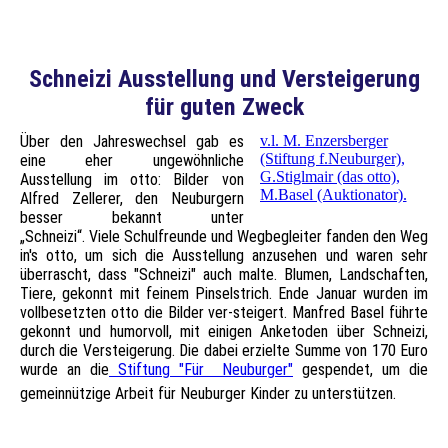
Gerhard Stiglmair + Ingo Campus
Schneizi Ausstellung und Versteigerung
für guten Zweck
Über den Jahreswechsel gab es
v.l. M. Enzersberger
(Stiftung f.Neuburger),
eine eher ungewöhnliche
G.Stiglmair (das otto),
Ausstellung im otto: Bilder von
M.Basel (Auktionator).
Alfred Zellerer, den Neuburgern
besser bekannt unter
„Schneizi“. Viele Schulfreunde und Wegbegleiter fanden den Weg
in's otto, um sich die Ausstellung anzusehen und waren sehr
überrascht, dass "Schneizi" auch malte. Blumen, Landschaften,
Tiere, gekonnt mit feinem Pinselstrich. Ende Januar wurden im
vollbesetzten otto die Bilder ver-steigert. Manfred Basel führte
gekonnt und humorvoll, mit einigen Anketoden über Schneizi,
durch die Versteigerung. Die dabei erzielte Summe von 170 Euro
wurde an die
Stiftung "Für Neuburger"
gespendet, um die
gemeinnützige Arbeit für Neuburger Kinder zu unterstützen.