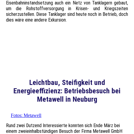
Eisenbahninstandsetzung auch ein Netz von Tanklagern gebaut,
um die Rohstoffversorgung in Krisen- und Kriegszeiten
sicherzustellen. Diese Tanklager sind heute noch in Betrieb, doch
dies wäre eine andere Exkursion.
Ein Waggon bekommt einen neuen Radsatz
Herr Artner erklärt die Kennzeichnung des Waggons
Jeder Radsatz 1 Tonne
Leichtbau, Steifigkeit und
Energieeffizienz: Betriebsbesuch bei
Metawell in Neuburg
Fotos: Metawell
Rund zwei Dutzend Interessierte konnten sich Ende März bei
einem zweieinhalbstündigen Besuch der Firma Metawell GmbH