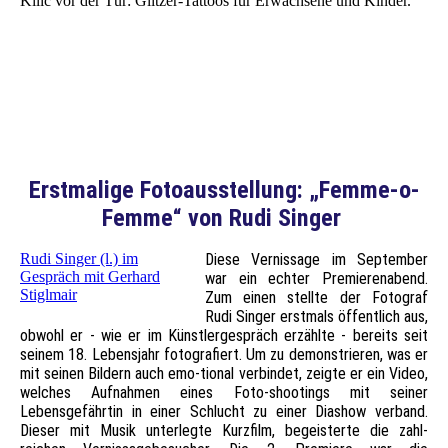
Kilic vor der Tür: Glitzer-Tattoos für Erwachsene und Kinder.
Erstmalige Fotoausstellung: „Femme-o-
Femme“ von Rudi Singer
Rudi Singer (l.) im
Diese Vernissage im September
Gespräch mit Gerhard
war ein echter Premierenabend.
Stiglmair
Zum einen stellte der Fotograf
Rudi Singer erstmals öffentlich aus,
obwohl er - wie er im Künstlergespräch erzählte - bereits seit
seinem 18. Lebens
jahr fotograﬁert. Um
zu demonstrieren, was er
mit seinen Bildern auch emo-tional verbindet, zeigte er ein
Video,
welches Aufnahmen eines Foto-shootings mit seiner
Lebensgefährtin in einer Schlucht zu einer Diashow verband.
Dieser mit Musik unterlegte Kurzfilm
, begeisterte die zahl-