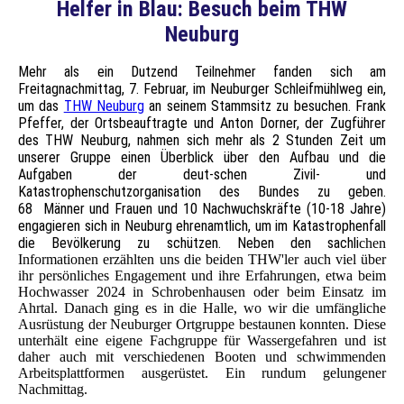
Helfer in Blau: Besuch beim THW
Neuburg
Mehr als ein Dutzend Teilnehmer fanden sich am
Freitagnachmittag, 7. Februar, im Neuburger Schleifmühlweg ein,
um das
THW Neuburg
an seinem Stammsitz zu besuchen. Frank
Pfeffer, der Ortsbeauftragte und Anton Dorner, der Zugführer
des THW Neuburg, nahmen sich mehr als 2 Stunden Zeit um
unserer Gruppe einen Überblick über den Aufbau und die
Aufgaben der deut-schen Zivil- und
Katastrophenschutzorganisation des Bundes zu geben.
68 Männer und Frauen und 10 Nachwuchskräfte (10-18 Jahre)
engagieren sich in Neuburg ehrenamtlich, um im Katastrophenfall
die Bevölkerung zu schützen. Neben den sachli
chen
Informationen erzählten uns die beiden THW'ler auch viel über
ihr persönliches Engagement und ihre Erfahrungen, etwa beim
Hochwasser 2024 in Schrobenhausen oder beim Einsatz im
Ahrtal. Danach ging es in die Halle, wo wir die umfängliche
Ausrüstung der Neuburger Ortgruppe bestaunen konnten. Diese
unterhält eine eigene Fachgruppe für Wassergefahren und ist
daher auch mit verschiedenen Booten und schwimmenden
Arbeitsplattformen ausgerüstet. Ein rundum gelungener
Nachmittag.